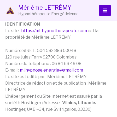
Aller
Mérième LETRÉMY
au
Hypnothérapeute Energéticienne
contenu
IDENTIFICATION
Le site :
https://ml-hypnotherapeute.com
est la
propriété de Mérième LETRÉMY
Numéro SIRET : 504 582 883 00048
129 rue Jules Ferry 92700 Colombes
Numéro de téléphone : 06 84 63 49 08
E-mail :
ml.hypnose.energie@gmail.com
Le site est édité par : Mérième LETRÉMY
Directrice de rédaction et de publication : Mérième
LETRÉMY
L’hébergement du Site Internet est assuré par la
société Hostinger (Adresse :
Vilnius, Lituanie.
Hostinger, UAB
–
34, rue Švitrigailos, 03230)